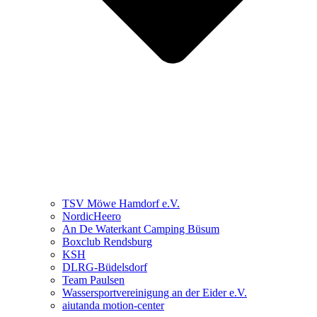
TSV Möwe Hamdorf e.V.
NordicHeero
An De Waterkant Camping Büsum
Boxclub Rendsburg
KSH
DLRG-Büdelsdorf
Team Paulsen
Wassersportvereinigung an der Eider e.V.
aiutanda motion-center