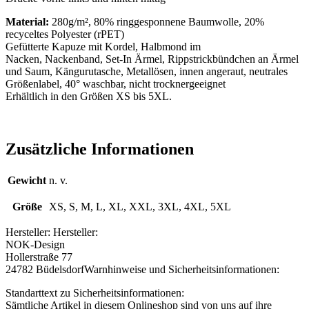
Material:
280g/m², 80%
ringgesponnene
Baumwolle, 20%
recyceltes
Polyester
(rPET)
Gefütterte Kapuze mit Kordel, Halbmond im
Nacken,
Nackenband
,
Set-In Ärmel
, Rippstrickbündchen an Ärmel
und Saum,
Kängurutasche
, Metallösen,
innen angeraut
,
neutrales
Größenlabel
, 40° waschbar, nicht trocknergeeignet
Erhältlich in den Größen XS bis 5XL.
Zusätzliche Informationen
Gewicht
n. v.
Größe
XS, S, M, L, XL, XXL, 3XL, 4XL, 5XL
Hersteller:
Hersteller:
NOK-Design
Hollerstraße 77
24782 Büdelsdorf
Warnhinweise und Sicherheitsinformationen:
Standarttext zu Sicherheitsinformationen:
Sämtliche Artikel in diesem Onlineshop sind von uns auf ihre