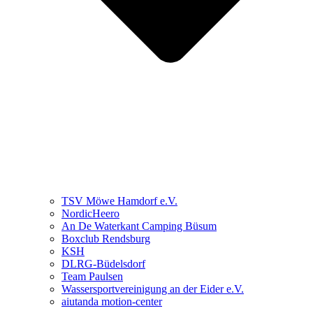
TSV Möwe Hamdorf e.V.
NordicHeero
An De Waterkant Camping Büsum
Boxclub Rendsburg
KSH
DLRG-Büdelsdorf
Team Paulsen
Wassersportvereinigung an der Eider e.V.
aiutanda motion-center